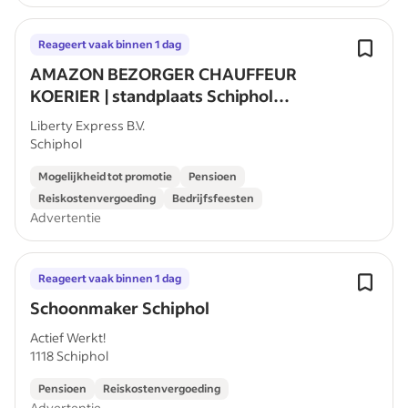
Reageert vaak binnen 1 dag
AMAZON BEZORGER CHAUFFEUR
KOERIER | standplaats Schiphol
Rozenburg | verdien tot €22,53 per uur
Liberty Express B.V.
Schiphol
Mogelijkheid tot promotie
Pensioen
Reiskostenvergoeding
Bedrijfsfeesten
Advertentie
Reageert vaak binnen 1 dag
Schoonmaker Schiphol
Actief Werkt!
1118 Schiphol
Pensioen
Reiskostenvergoeding
Advertentie