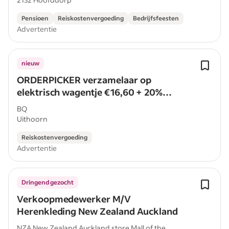
Pensioen
Reiskostenvergoeding
Bedrijfsfeesten
Advertentie
nieuw
ORDERPICKER verzamelaar op
elektrisch wagentje €16,60 + 20%
AALSMEER (Schiphol) PER DIRECT
BQ
Uithoorn
Reiskostenvergoeding
Advertentie
Dringend gezocht
Verkoopmedewerker M/V
Herenkleding New Zealand Auckland
NZA New Zealand Auckland store Mall of the...