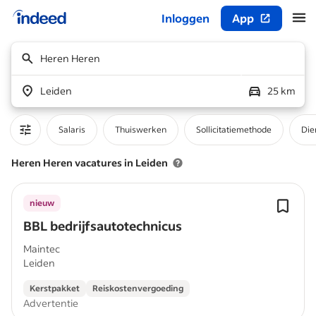
Inloggen
App
Begin van hoofdcontent
Heren Heren
Leiden
25 km
Salaris
Thuiswerken
Sollicitatiemethode
Die
Heren Heren vacatures in Leiden
nieuw
BBL bedrijfsautotechnicus
Maintec
Leiden
Kerstpakket
Reiskostenvergoeding
Advertentie