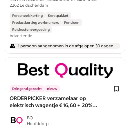
2262 Leidschendam
Personeelskorting
Kerstpakket
Productkorting werknemers
Pensioen
Reiskostenvergoeding
Advertentie
1 persoon aangenomen in de afgelopen 30 dagen
Dringend gezocht
nieuw
ORDERPICKER verzamelaar op
elektrisch wagentje €16,60 + 20%
AALSMEER (Schiphol) PER DIRECT
BQ
Hoofddorp