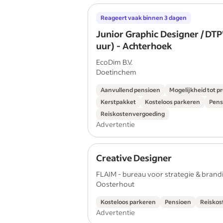
Reageert vaak binnen 3 dagen
Junior Graphic Designer / DTP
uur) - Achterhoek
EcoDim B.V.
Doetinchem
Aanvullend pensioen
Mogelijkheid tot p
Kerstpakket
Kosteloos parkeren
Pens
Reiskostenvergoeding
Advertentie
Creative Designer
FLAIM - bureau voor strategie & brandin
Oosterhout
Kosteloos parkeren
Pensioen
Reiskos
Advertentie