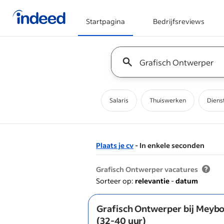
Startpagina
Bedrijfsreviews
Begin van hoofdcontent
Keyword : all jobs
Salaris
Thuiswerken
Diens
Plaats je cv
- In enkele seconden
&nbsp;
Grafisch Ontwerper vacatures
Sorteer op:
relevantie
-
datum
Grafisch Ontwerper bij Meybo
(32-40 uur)