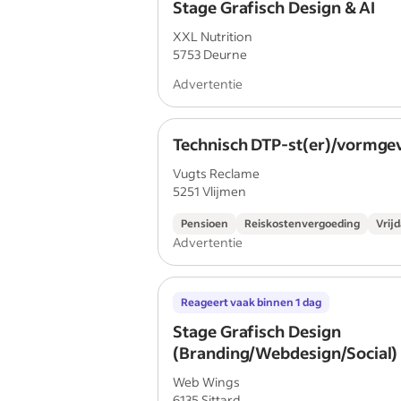
Stage Grafisch Design & AI
XXL Nutrition
5753 Deurne
Advertentie
Technisch DTP-st(er)/vormgev
Vugts Reclame
5251 Vlijmen
Pensioen
Reiskostenvergoeding
Vrij
Advertentie
Reageert vaak binnen 1 dag
Stage Grafisch Design
(Branding/Webdesign/Social)
Web Wings
6135 Sittard