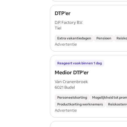
DTP'er
D.P. Factory B.V.
Tiel
Extra vakantiedagen
Pensioen
Reisk
Advertentie
Reageert vaak binnen 1 dag
Medior DTP'er
Van Cranenbroek
6021 Budel
Personeelskorting
Mogelijkheid tot pro
Productkorting werknemers
Reiskosten
Advertentie