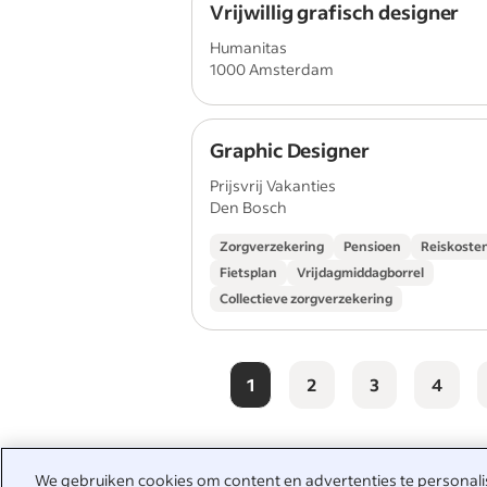
Vrijwillig grafisch designer
Humanitas
1000 Amsterdam
Graphic Designer
Prijsvrij Vakanties
Den Bosch
Zorgverzekering
Pensioen
Reiskoste
Fietsplan
Vrijdagmiddagborrel
Collectieve zorgverzekering
1
2
3
4
We gebruiken cookies om content en advertenties te personalise
Anderen zochten naar: