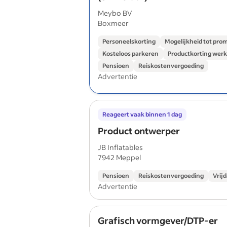
Meybo BV
Boxmeer
Personeelskorting
Mogelijkheid tot pro
Kosteloos parkeren
Productkorting wer
Pensioen
Reiskostenvergoeding
Advertentie
Reageert vaak binnen 1 dag
Product ontwerper
JB Inflatables
7942 Meppel
Pensioen
Reiskostenvergoeding
Vrij
Advertentie
Grafisch vormgever/DTP-er