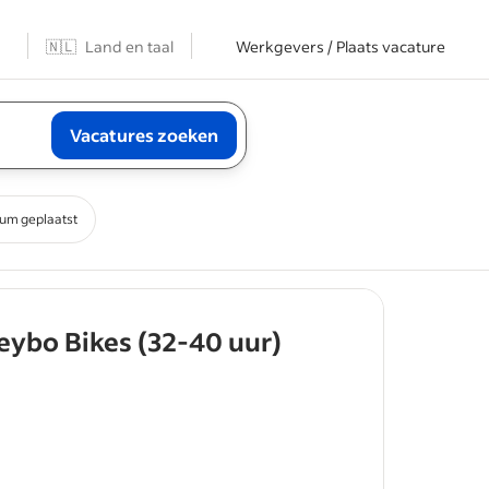
n
🇳🇱
Land en taal
Werkgevers / Plaats vacature
Vacatures zoeken
um geplaatst
- job post
eybo Bikes (32-40 uur)
t wat onze