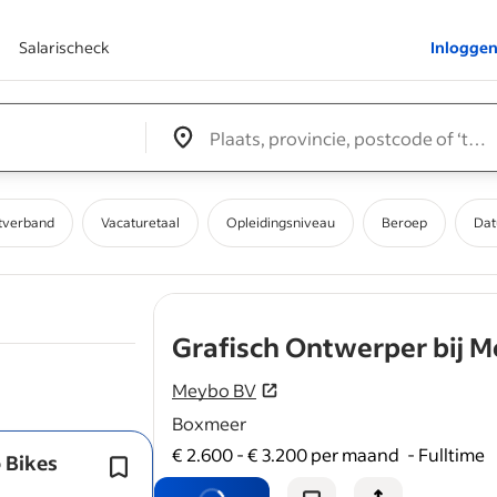
Salarischeck
Inlogge
Edit location input box label
&nbsp;
tverband
Vacaturetaal
Opleidingsniveau
Beroep
Dat
Grafisch Ontwerper bij M
Meybo BV
Boxmeer
€ 2.600 - € 3.200 per maand
-
Fulltime
 Bikes
Wij zoeken geen standaard
grafisch
ontwerper
, maar iemand die begrijp