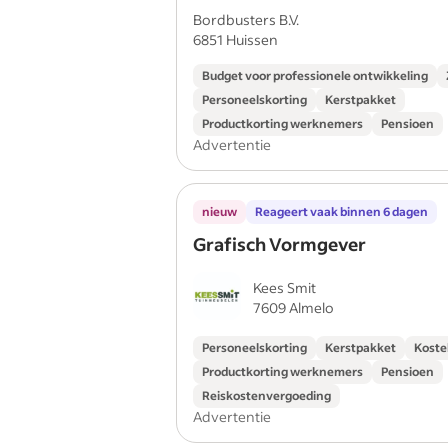
Bordbusters B.V.
6851 Huissen
Budget voor professionele ontwikkeling
Personeelskorting
Kerstpakket
Productkorting werknemers
Pensioen
Advertentie
nieuw
Reageert vaak binnen 6 dagen
Grafisch Vormgever
Kees Smit
7609 Almelo
Personeelskorting
Kerstpakket
Koste
Productkorting werknemers
Pensioen
Reiskostenvergoeding
Advertentie