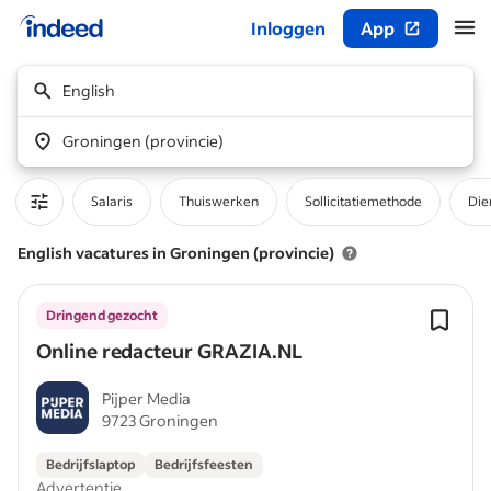
Inloggen
App
Begin van hoofdcontent
English
Groningen (provincie)
Salaris
Thuiswerken
Sollicitatiemethode
Die
English vacatures in Groningen (provincie)
Dringend gezocht
Online redacteur GRAZIA.NL
Pijper Media
9723 Groningen
Bedrijfslaptop
Bedrijfsfeesten
Advertentie