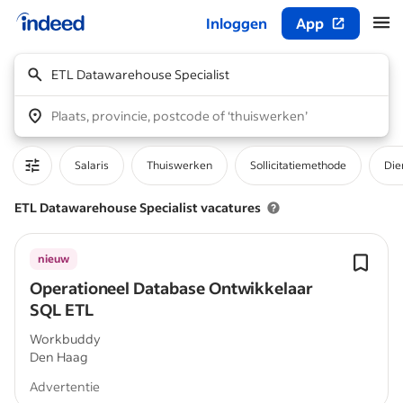
Inloggen
App
Begin van hoofdcontent
ETL Datawarehouse Specialist
Plaats, provincie, postcode of ‘thuiswerken’
Salaris
Thuiswerken
Sollicitatiemethode
Die
ETL Datawarehouse Specialist vacatures
nieuw
Operationeel Database Ontwikkelaar
SQL ETL
Workbuddy
Den Haag
Advertentie