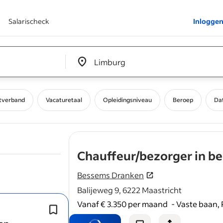
Salarischeck
Inlogge
Edit location input box label
&nbsp;
tverband
Vacaturetaal
Opleidingsniveau
Beroep
Da
Chauffeur/bezorger in bez
Bessems Dranken
Balijeweg 9, 6222 Maastricht
Vanaf € 3.350 per maand
-
Vaste baan, P
Jouw werkdag start vanuit ons magaz
Maastricht.