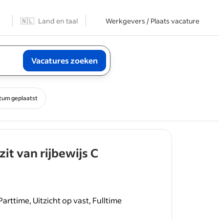
n
🇳🇱
Land en taal
Werkgevers / Plaats vacature
Vacatures zoeken
tum geplaatst
- job post
it van rijbewijs C
arttime, Uitzicht op vast, Fulltime
ijn in