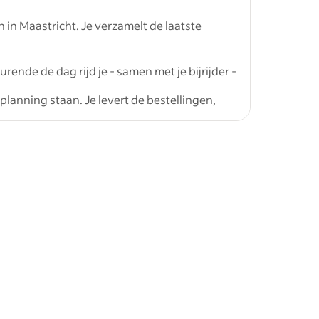
in Maastricht. Je verzamelt de laatste
ende de dag rijd je - samen met je bijrijder -
planning staan. Je levert de bestellingen,
emballagestromen en maakt een gezellig
ffeur
of
ijn bevoorraad, rijd je terug naar Maastricht
et depot in
j jouw ervaring en inzet
ij fulltime)
en wij een