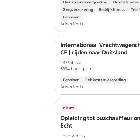
Dienstreizen vergoeding
Flexibele werk
Zorgverzekering
Bedrijfsfitness
Tele
Pensioen
Advertentie
Internationaal Vrachtwagenc
CE | rijden naar Duitsland
24/7 drive
6374 Landgraaf
Pensioen
Reiskostenvergoeding
Advertentie
nieuw
Opleiding tot buschauffeur 
Echt
Level.works