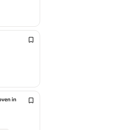
Vervoer van producten van verse pr
van locatie A naar B;
Je krijgt ondersteuning van een bijri
het laden en lossen op locatie;
oven in
Als
chauffeur
bij Van Kaathoven speel
belangrijke rol in de afvalinzameling
recycling.
Salaris tussen €2894 en €3.520 bruto
maand,…