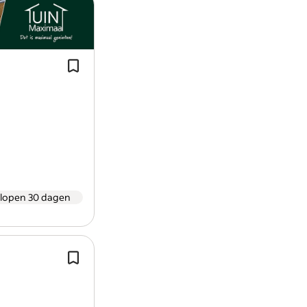
Samen met een andere
chauffeur
rijd
van maandag t/m vrijdag door mooi
in heel Nederland, België en een deel
Duitsland.
elopen 30 dagen
Je start je dag relaxed met een bak ko
standplaats in Weert.
Met een elektrische pallettruck (EPT)
boordcomputer (Transics) wordt jo