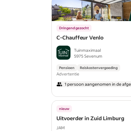
Dringend gezocht
C-Chauffeur Venlo
Tuinmaximaal
5975 Sevenum
Pensioen
Reiskostenvergoeding
Advertentie
1 persoon aangenomen in de afg
nieuw
Uitvoerder in Zuid Limburg
JAM