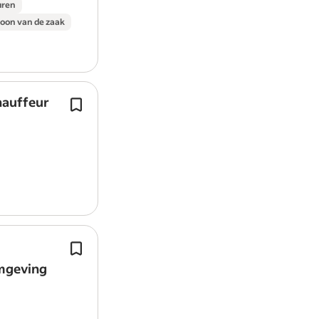
uren
foon van de zaak
hauffeur
Als vrachtwagenchauffeur CE ga je
supermarkten in voornamelijk Duits
bevoorraden.
Je rijdt met een trekker-oplegger of 
bezorgt pallets met behulp…
Je werkt in wisselende diensten op b
duidelijke afspraken: soms overdag, 
omgeving
avond of in het weekend.
Baangarantie voor 24 tot 40 uur per 