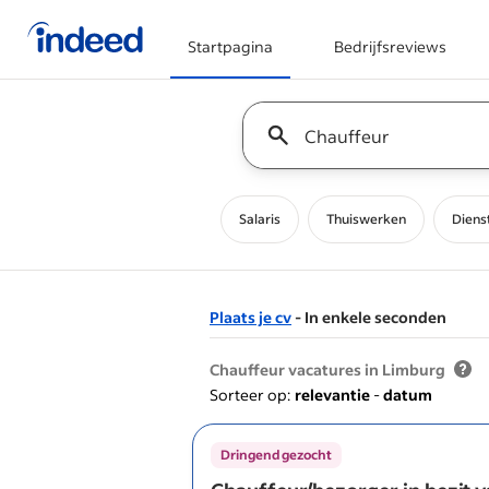
Startpagina
Bedrijfsreviews
Begin van hoofdcontent
Keyword : all jobs
Salaris
Thuiswerken
Diens
Plaats je cv
- In enkele seconden
&nbsp;
Chauffeur vacatures in Limburg
Sorteer op:
relevantie
-
datum
Dringend gezocht