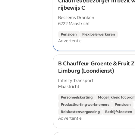
Chauffeur/bezorger in bezit 
rijbewijs C
Bessems Dranken
6222 Maastricht
Pensioen
Flexibele werkuren
Advertentie
B Chauffeur Groente & Fruit Z
Limburg (Loondienst)
Infinity Transport
Maastricht
Personeelskorting
Mogelijkheid tot pro
Productkorting werknemers
Pensioen
Reiskostenvergoeding
Bedrijfsfeesten
Advertentie