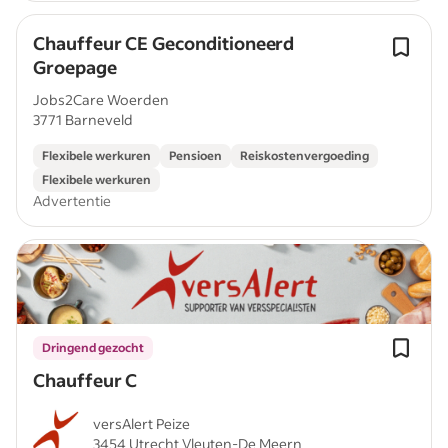
Chauffeur CE Geconditioneerd
Groepage
Jobs2Care Woerden
3771 Barneveld
Flexibele werkuren
Pensioen
Reiskostenvergoeding
Flexibele werkuren
Advertentie
Dringend gezocht
Chauffeur C
versAlert Peize
3454 Utrecht Vleuten-De Meern