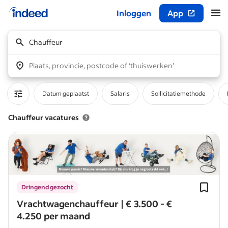
Inloggen
App
Begin van hoofdcontent
Chauffeur
Plaats, provincie, postcode of ‘thuiswerken’
Datum geplaatst
Salaris
Sollicitatiemethode
Chauffeur vacatures
Dringend gezocht
Vrachtwagenchauffeur | € 3.500 - €
4.250 per maand