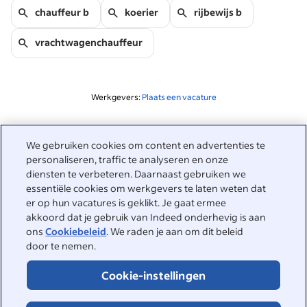
chauffeur b
koerier
rijbewijs b
vrachtwagenchauffeur
Werkgevers:
Plaats een vacature
Gerelateerd aan deze zoekopdracht
We gebruiken cookies om content en advertenties te
&nbsp;
personaliseren, traffic te analyseren en onze
Inloggen
diensten te verbeteren. Daarnaast gebruiken we
essentiële cookies om werkgevers te laten weten dat
&nbsp;
er op hun vacatures is geklikt. Je gaat ermee
Werkzoekenden
akkoord dat je gebruik van Indeed onderhevig is aan
ons
Cookiebeleid
. We raden je aan om dit beleid
&nbsp;
Help
Werkgevers
door te nemen.
Bedrijfsreviews
&nbsp;
Cookie-instellingen
Plaats een vacature
Over Indeed
Carrièregids