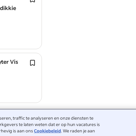
foodtrucks.
dikkie
Wij zijn elk weekend en in de vakanti
geopend zodat iedereen kan geniete
versgebakken poffertjes.
ter Vis
Je houdt van aanpakken en werkt gr
drukke omgeving.
ren, traffic te analyseren en onze diensten te
kgevers te laten weten dat er op hun vacatures is
rhevig is aan ons
Cookiebeleid
. We raden je aan