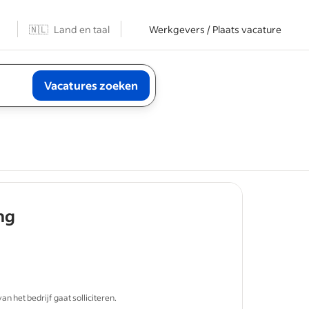
n
🇳🇱
Land en taal
Werkgevers / Plaats vacature
Vacatures zoeken
- job post
ng
uitstekende
 het bedrijf gaat solliciteren.