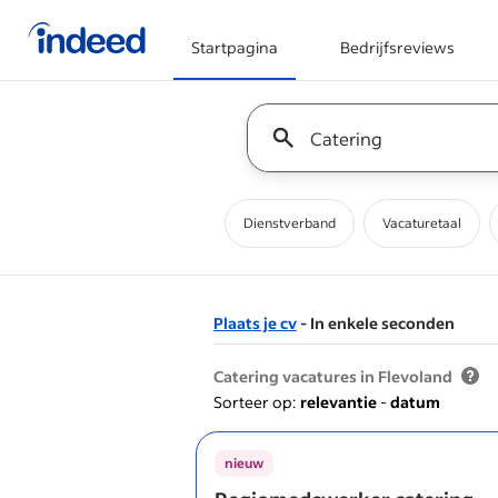
Startpagina
Bedrijfsreviews
Begin van hoofdcontent
Keyword : all jobs
Dienstverband
Vacaturetaal
Plaats je cv
- In enkele seconden
&nbsp;
Catering vacatures in Flevoland
Sorteer op:
relevantie
-
datum
nieuw