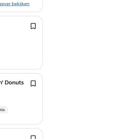
kgever bekijken
Vacature rapporteren
Informati
Je kan worden ingeroosterd van ma
zondag.
Je werkt om de week in het hele wee
Je werkt zowel zelfstandig als in te
n' Donuts
Voor onze store in Lelystad zijn wij o
enthousiaste Medewerkers.
Denk hierbij aan onze hemelse donut
fantastische drankjes en al het ande
tie
Wij zijn Pofferdikkie en hebben diver