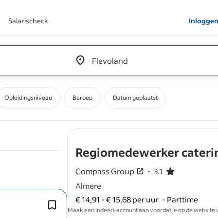
Salarischeck
Inlogge
Edit location input box label
&nbsp;
Opleidingsniveau
Beroep
Datum geplaatst
Regiomedewerker cateri
Compass Group
3.1
3.1 van de 5 sterren
Almere
€ 14,91 - € 15,68 per uur
-
Parttime
Bedienen van onze gasten, je biedt 
Maak een Indeed-account aan voordat je op de website van
service met een glimlach;