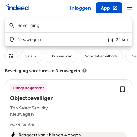
Inloggen
App
Begin van hoofdcontent
Beveiliging
Nieuwegein
25 km
Salaris
Thuiswerken
Sollicitatiemethode
Die
Beveiliging vacatures in Nieuwegein
Dringend gezocht
Objectbeveiliger
Top Select Security
Nieuwegein
Advertentie
Reageert vaak binnen 4 dagen