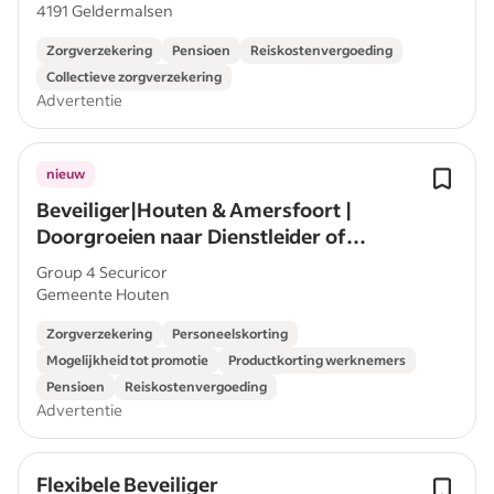
4191 Geldermalsen
Zorgverzekering
Pensioen
Reiskostenvergoeding
Collectieve zorgverzekering
Advertentie
nieuw
Beveiliger|Houten & Amersfoort |
Doorgroeien naar Dienstleider of
Groepsleider met opleiding
Group 4 Securicor
Gemeente Houten
Zorgverzekering
Personeelskorting
Mogelijkheid tot promotie
Productkorting werknemers
Pensioen
Reiskostenvergoeding
Advertentie
Flexibele Beveiliger