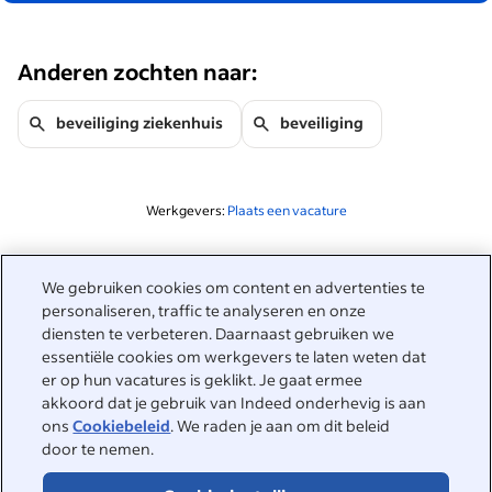
Anderen zochten naar:
beveiliging ziekenhuis
beveiliging
Werkgevers:
Plaats een vacature
Gerelateerd aan deze zoekopdracht
We gebruiken cookies om content en advertenties te
&nbsp;
personaliseren, traffic te analyseren en onze
Inloggen
diensten te verbeteren. Daarnaast gebruiken we
essentiële cookies om werkgevers te laten weten dat
&nbsp;
er op hun vacatures is geklikt. Je gaat ermee
Werkzoekenden
akkoord dat je gebruik van Indeed onderhevig is aan
ons
Cookiebeleid
. We raden je aan om dit beleid
&nbsp;
Help
Werkgevers
door te nemen.