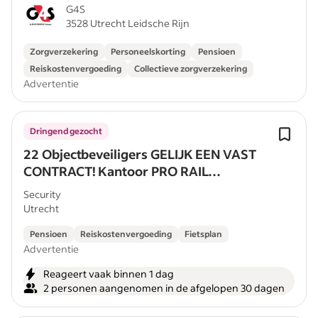
G4S
3528 Utrecht Leidsche Rijn
Zorgverzekering
Personeelskorting
Pensioen
Reiskostenvergoeding
Collectieve zorgverzekering
Advertentie
Dringend gezocht
22 Objectbeveiligers GELIJK EEN VAST
CONTRACT! Kantoor PRO RAIL
Utrecht/Zwijndrecht/Amsterdam
Security
Utrecht
Pensioen
Reiskostenvergoeding
Fietsplan
Advertentie
Reageert vaak binnen 1 dag
2 personen aangenomen in de afgelopen 30 dagen