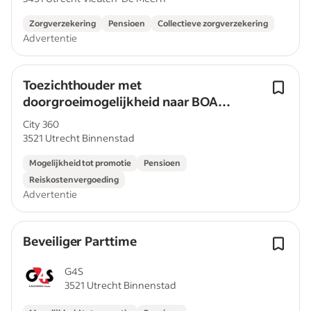
Zorgverzekering
Pensioen
Collectieve zorgverzekering
Advertentie
Toezichthouder met
doorgroeimogelijkheid naar BOA
Handhaver
City 360
3521 Utrecht Binnenstad
Mogelijkheid tot promotie
Pensioen
Reiskostenvergoeding
Advertentie
Beveiliger Parttime
G4S
3521 Utrecht Binnenstad