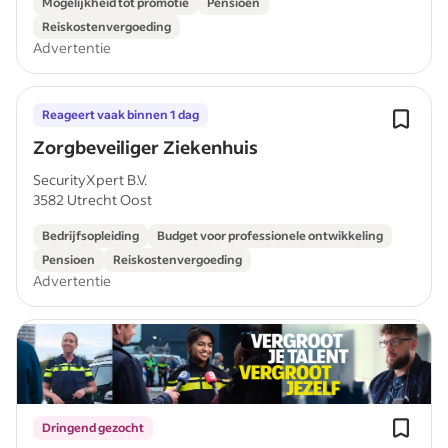
Mogelijkheid tot promotie
Pensioen
Reiskostenvergoeding
Advertentie
Reageert vaak binnen 1 dag
Zorgbeveiliger Ziekenhuis
SecurityXpert B.V.
3582 Utrecht Oost
Bedrijfsopleiding
Budget voor professionele ontwikkeling
Pensioen
Reiskostenvergoeding
Advertentie
Dringend gezocht