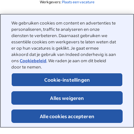
Werkgevers:
Plaats een vacature
Gerelateerd aan deze zoekopdracht
We gebruiken cookies om content en advertenties te
&nbsp;
personaliseren, traffic te analyseren en onze
Inloggen
diensten te verbeteren. Daarnaast gebruiken we
essentiële cookies om werkgevers te laten weten dat
&nbsp;
er op hun vacatures is geklikt. Je gaat ermee
Werkzoekenden
akkoord dat je gebruik van Indeed onderhevig is aan
ons
Cookiebeleid
. We raden je aan om dit beleid
&nbsp;
Help
Werkgevers
door te nemen.
Bedrijfsreviews
&nbsp;
Cookie-instellingen
Plaats een vacature
Over Indeed
Carrièregids
Helpcenter
&nbsp;
Alles weigeren
Over Indeed
©2026 Indeed
Werken bij Indeed
Indeed Events
Toegankelijkheid bij Indeed
Privacycenter en Ad Choices
Cookies
Alle cookies accepteren
DSA-rapportage
Pagina Online veiligheid
Voorwaarden
Vacatures zoeken