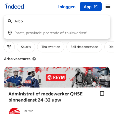
Inloggen
App
Begin van hoofdcontent
Arbo
Plaats, provincie, postcode of ‘thuiswerken’
Salaris
Thuiswerken
Sollicitatiemethode
Die
Arbo vacatures
Administratief medewerker QHSE
binnendienst 24-32 upw
REYM