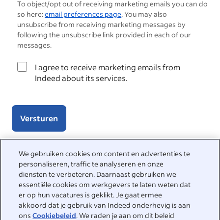
To object/opt out of receiving marketing emails you can do
so here:
email preferences page
. You may also
unsubscribe from receiving marketing messages by
following the unsubscribe link provided in each of our
messages.
I agree to receive marketing emails from
Indeed about its services.
Versturen
We gebruiken cookies om content en advertenties te
personaliseren, traffic te analyseren en onze
We helpen je graag
diensten te verbeteren. Daarnaast gebruiken we
essentiële cookies om werkgevers te laten weten dat
Bezoek het Helpcenter voor antwoorden op veelgestelde
er op hun vacatures is geklikt. Je gaat ermee
vragen of neem rechtstreeks contact met ons op.
akkoord dat je gebruik van Indeed onderhevig is aan
ons
Cookiebeleid
. We raden je aan om dit beleid