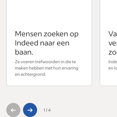
Mensen zoeken op
Va
Indeed naar een
ve
baan.
zo
Ze voeren trefwoorden in die te
Inde
maken hebben met hun ervaring
en l
en achtergrond.
1
/
4