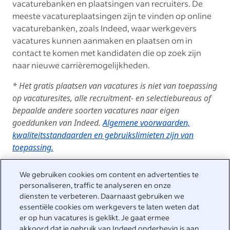
vacaturebanken en plaatsingen van recruiters. De
meeste vacatureplaatsingen zijn te vinden op online
vacaturebanken, zoals Indeed, waar werkgevers
vacatures kunnen aanmaken en plaatsen om in
contact te komen met kandidaten die op zoek zijn
naar nieuwe carrièremogelijkheden.
* Het gratis plaatsen van vacatures is niet van toepassing
op vacaturesites, alle recruitment- en selectiebureaus of
bepaalde andere soorten vacatures naar eigen
goeddunken van Indeed.
Algemene voorwaarden,
kwaliteitsstandaarden en gebruikslimieten zijn van
toepassing.
We gebruiken cookies om content en advertenties te
personaliseren, traffic te analyseren en onze
We helpen je graag
diensten te verbeteren. Daarnaast gebruiken we
essentiële cookies om werkgevers te laten weten dat
Bezoek het Helpcenter voor antwoorden op veelgestelde
er op hun vacatures is geklikt. Je gaat ermee
vragen of neem rechtstreeks contact met ons op.
akkoord dat je gebruik van Indeed onderhevig is aan