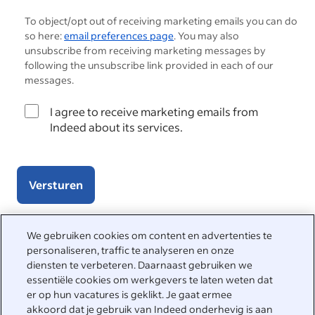
To object/opt out of receiving marketing emails you can do
so here:
email preferences page
. You may also
unsubscribe from receiving marketing messages by
following the unsubscribe link provided in each of our
messages.
I agree to receive marketing emails from
Indeed about its services.
Versturen
We gebruiken cookies om content en advertenties te
personaliseren, traffic te analyseren en onze
We helpen je graag
diensten te verbeteren. Daarnaast gebruiken we
essentiële cookies om werkgevers te laten weten dat
Bezoek het Helpcenter voor antwoorden op veelgestelde
er op hun vacatures is geklikt. Je gaat ermee
vragen of neem rechtstreeks contact met ons op.
akkoord dat je gebruik van Indeed onderhevig is aan