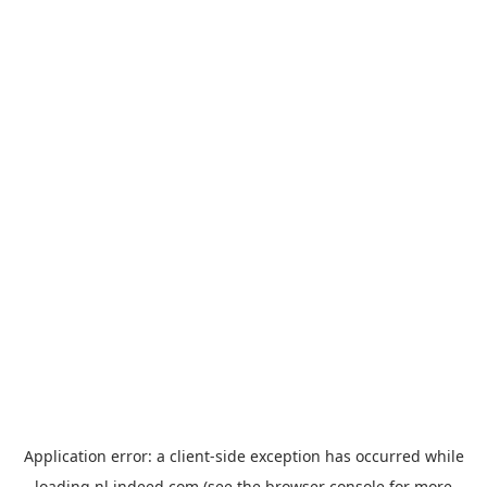
Application error: a
client
-side exception has occurred while
loading
nl.indeed.com
(see the
browser console
for more