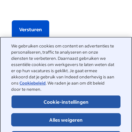
Versturen
We gebruiken cookies om content en advertenties te
personaliseren, traffic te analyseren en onze
We helpen je graag
diensten te verbeteren. Daarnaast gebruiken we
essentiële cookies om werkgevers te laten weten dat
Bezoek het Helpcenter voor antwoorden op veelgestelde
er op hun vacatures is geklikt. Je gaat ermee
vragen of neem rechtstreeks contact met ons op.
akkoord dat je gebruik van Indeed onderhevig is aan
ons
Cookiebeleid
. We raden je aan om dit beleid
Helpcenter
door te nemen.
Contact opnemen
Cookie-instellingen
Alles weigeren