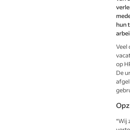
verl
mede
hun 
arbe
Veel
vacat
op HR
De ur
afgel
gebru
Opz
“Wij 
verte