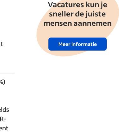
Vacatures kun je
sneller de juiste
mensen aannemen
t
Meer informatie
%)
elds
HR-
ent