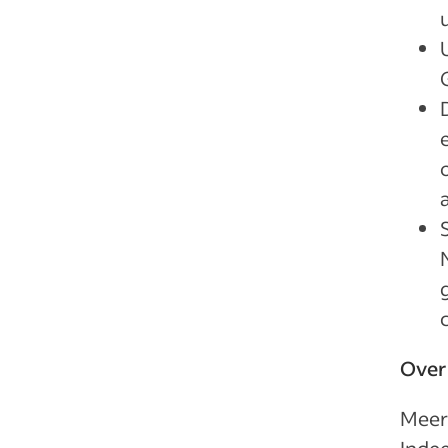
Over
Meer
Indee