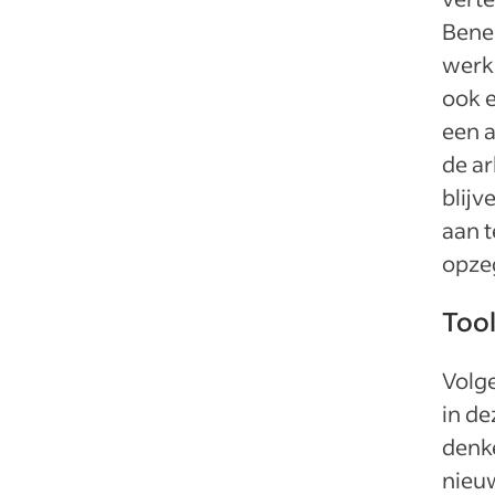
Bene
werk
ook 
een a
de a
blijv
aan t
opze
Too
Volge
in d
denke
nieuw