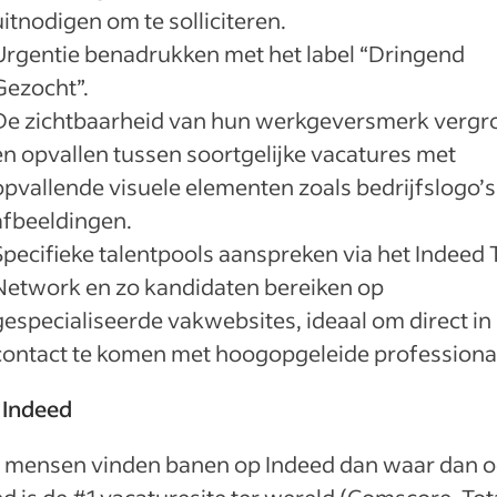
uitnodigen om te solliciteren.
Urgentie benadrukken met het label “Dringend
Gezocht”.
De zichtbaarheid van hun werkgeversmerk vergr
en opvallen tussen soortgelijke vacatures met
opvallende visuele elementen zoals bedrijfslogo’s
afbeeldingen.
Specifieke talentpools aanspreken via het Indeed 
Network en zo kandidaten bereiken op
gespecialiseerde vakwebsites, ideaal om direct in
contact te komen met hoogopgeleide professiona
 Indeed
 mensen vinden banen op Indeed dan waar dan o
d is de #1 vacaturesite ter wereld (Comscore, Tot