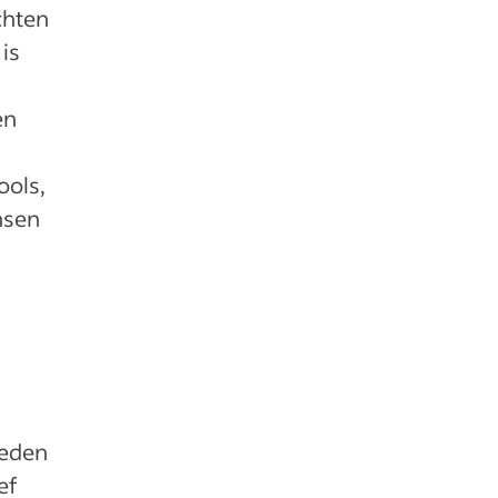
chten
is
en
ools,
nsen
heden
ef