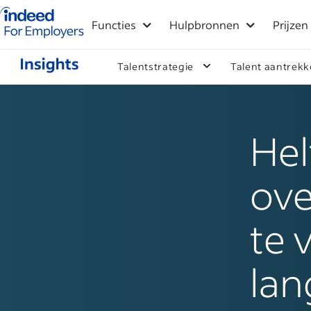
Startpagina van Indeed - Voor werkgevers
Functies
Hulpbronnen
Prijzen
Talentstrategie
Talent aantrek
Hel
ove
te 
lan