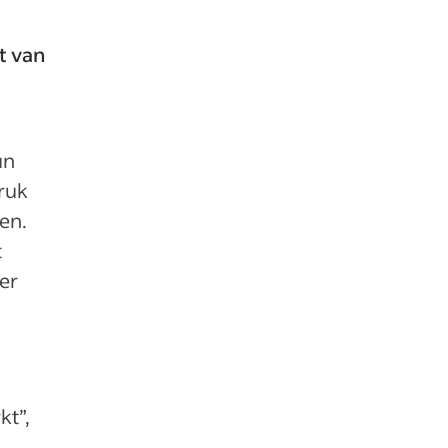
t van
un
druk
en.
t
er
kt”,