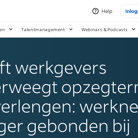
Help
Inlo
ken
Talentmanagement
Webinars & Podcasts
ft werkgevers
rweegt opzegter
verlengen: werkn
ger gebonden bij