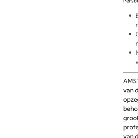
Persb
AMST
van 
opze
behou
groo
profe
van 