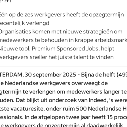
ericht
Eén op de zes werkgevers heeft de opzegtermijn
recentelijk verlengd
Organisaties komen met nieuwe strategieën om
medewerkers te behouden in krappe arbeidsmark
Nieuwe tool, Premium Sponsored Jobs, helpt
werkgevers sneller het juiste talent te vinden
ERDAM, 30 september 2025 - Bijna de helft (49
de Nederlandse werkgevers overweegt de
gtermijn te verlengen om medewerkers langer te
den. Dat blijkt uit onderzoek van Indeed, ‘s wer
tste vacaturesite, onder ruim 500 Nederlandse 
ssionals. In de afgelopen twee jaar heeft 15 proc
de werkgevers de opzegtermijn al daadwerkelijk