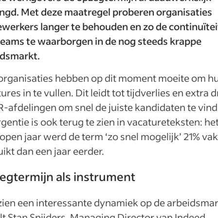
engd. Met deze maatregel proberen organisaties
werkers langer te behouden en zo de continuïtei
teams te waarborgen in de nog steeds krappe
idsmarkt.
 organisaties hebben op dit moment moeite om h
ures in te vullen. Dit leidt tot tijdverlies en extra 
-afdelingen om snel de juiste kandidaten te vind
gentie is ook terug te zien in vacatureteksten: he
open jaar werd de term ‘zo snel mogelijk’ 21% vak
ikt dan een jaar eerder.
egtermijn als instrument
zien een interessante dynamiek op de arbeidsmar
lt Stan Snijders, Managing Director van Indeed