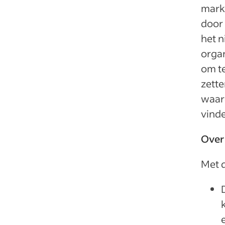
mark
door 
het 
organ
om te
zette
waard
vinde
Over
Met 