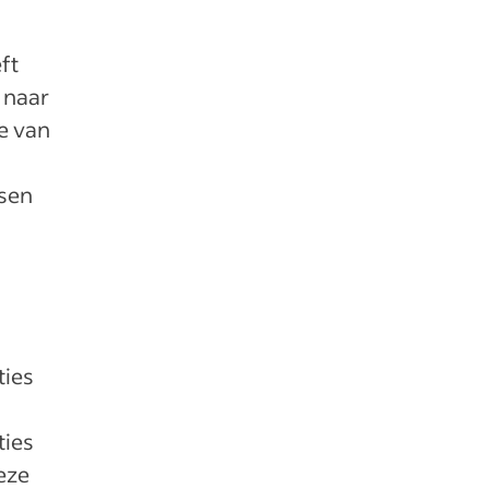
ft
 naar
ie van
nsen
ties
ties
eze