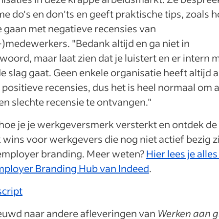
me do's en don'ts en geeft praktische tips, zoals 
e gaan met negatieve recensies van
)medewerkers. "Bedank altijd en ga niet in
oord, maar laat zien dat je luistert en er intern 
e slag gaat. Geen enkele organisatie heeft altijd a
positieve recensies, dus het is heel normaal om a
en slechte recensie te ontvangen."
hoe je je werkgeversmerk versterkt en ontdek de
 wins voor werkgevers die nog niet actief bezig z
employer branding. Meer weten?
Hier lees je alle
mployer Branding Hub van Indeed
.
cript
euwd naar andere afleveringen van
Werken aan g