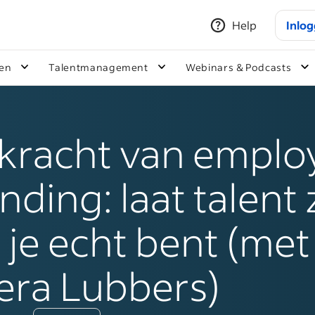
Help
Inlo
ken
Talentmanagement
Webinars & Podcasts
kracht van emplo
nding: laat talent 
 je echt bent (met
era Lubbers)