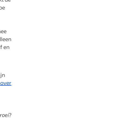
hoe
mee
lleen
f en
ijn
s over
roei
?