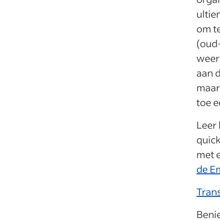
ultie
om t
(oud-
weerw
aan d
maar 
toe e
Leer 
quick
met 
de E
Trans
Beni