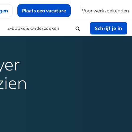
ggen
Plaats een vacature
Voor werkzoekenden
Schrijf je in
E-books & Onderzoeken
yer
zien