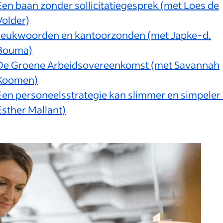
Een baan zonder sollicitatiegesprek (met Loes de
Volder)
Jeukwoorden en kantoorzonden (met Japke-d.
Bouma)
De Groene Arbeidsovereenkomst (met Savannah
Koomen)
Een personeelsstrategie kan slimmer en simpeler
Esther Mallant)