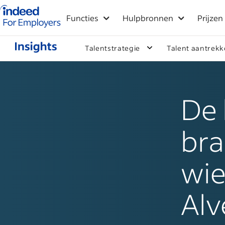
Startpagina van Indeed - Voor werkgevers
Functies
Hulpbronnen
Prijzen
Talentstrategie
Talent aantrek
De 
bra
wie
Alv