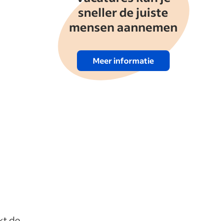
sneller de juiste
mensen aannemen
Meer informatie
kt de