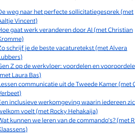
De weg naar het perfecte sollicitatiegesprek (met
Aaltje Vincent)
Hoe gaat werk veranderen door AI (met Christian
Kromme)
Zo schrijf je de beste vacaturetekst (met Alvera
Lubbers)
Gen Z op de werkvloer: voordelen en vooroordel
(met Laura Bas)
Lessen communicatie uit de Tweede Kamer (met 
Verbeet)
Een inclusieve werkomgeving waarin iedereen zi
welkom voelt (met Rocky Hehakaija)
Wat kunnen we leren van de commando’s? (met 
Klaassens)