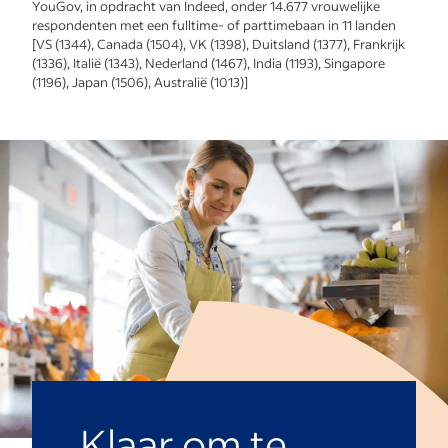
YouGov, in opdracht van Indeed, onder 14.677 vrouwelijke
respondenten met een fulltime- of parttimebaan in 11 landen
[VS (1344), Canada (1504), VK (1398), Duitsland (1377), Frankrijk
(1336), Italië (1343), Nederland (1467), India (1193), Singapore
(1196), Japan (1506), Australië (1013)]
Klaar om te